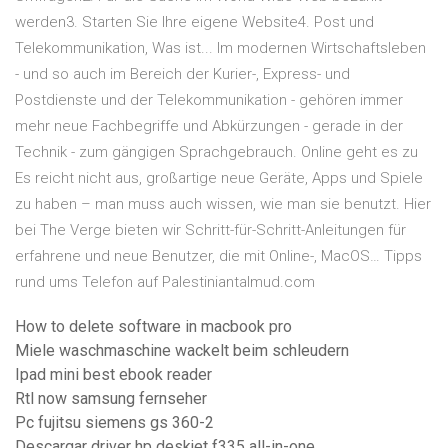
werden3. Starten Sie Ihre eigene Website4. Post und
Telekommunikation, Was ist... Im modernen Wirtschaftsleben
- und so auch im Bereich der Kurier-, Express- und
Postdienste und der Telekommunikation - gehören immer
mehr neue Fachbegriffe und Abkürzungen - gerade in der
Technik - zum gängigen Sprachgebrauch. Online geht es zu
Es reicht nicht aus, großartige neue Geräte, Apps und Spiele
zu haben – man muss auch wissen, wie man sie benutzt. Hier
bei The Verge bieten wir Schritt-für-Schritt-Anleitungen für
erfahrene und neue Benutzer, die mit Online-, MacOS… Tipps
rund ums Telefon auf Palestiniantalmud.com
How to delete software in macbook pro
Miele waschmaschine wackelt beim schleudern
Ipad mini best ebook reader
Rtl now samsung fernseher
Pc fujitsu siemens gs 360-2
Descargar driver hp deskjet f335 all-in-one