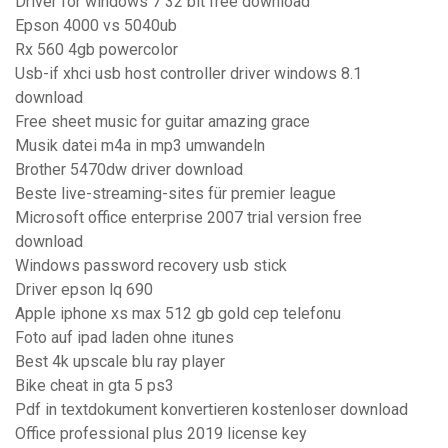
Driver for windows 7 32 bit free download
Epson 4000 vs 5040ub
Rx 560 4gb powercolor
Usb-if xhci usb host controller driver windows 8.1
download
Free sheet music for guitar amazing grace
Musik datei m4a in mp3 umwandeln
Brother 5470dw driver download
Beste live-streaming-sites für premier league
Microsoft office enterprise 2007 trial version free
download
Windows password recovery usb stick
Driver epson lq 690
Apple iphone xs max 512 gb gold cep telefonu
Foto auf ipad laden ohne itunes
Best 4k upscale blu ray player
Bike cheat in gta 5 ps3
Pdf in textdokument konvertieren kostenloser download
Office professional plus 2019 license key