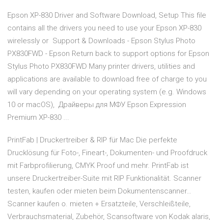
Epson XP-830 Driver and Software Download, Setup This file
contains all the drivers you need to use your Epson XP-830
wirelessly or Support & Downloads - Epson Stylus Photo
PX830FWD - Epson Return back to support options for Epson
Stylus Photo PX830FWD Many printer drivers, utilities and
applications are available to download free of charge to you
will vary depending on your operating system (e.g. Windows
10 or macOS), Драйверы для МФУ Epson Expression
Premium XP-830 ...
PrintFab | Druckertreiber & RIP für Mac Die perfekte
Drucklösung für Foto-, Fineart-, Dokumenten- und Proofdruck
mit Farbprofilierung, CMYK Proof und mehr. PrintFab ist
unsere Druckertreiber-Suite mit RIP Funktionalität. Scanner
testen, kaufen oder mieten beim Dokumentenscanner…
Scanner kaufen o. mieten + Ersatzteile, Verschleißteile,
Verbrauchsmaterial, Zubehör, Scansoftware von Kodak alaris,